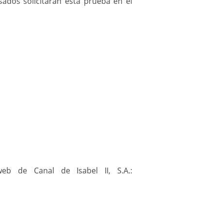
sados solicitarán esta prueba en el
de
excelencia
en
el
servicio.
APP
CANAL
CLIENTES:
GESTIONA
EL
eb de Canal de Isabel II, S.A.:
AGUA
DESDE
TU