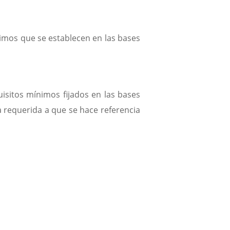
en
sumatealretodelagua.com
y
nimos que se establecen en las bases
échale
una
mano
a
Matilda.
isitos mínimos fijados en las bases
Podrás
descubrir
ia requerida a que se hace referencia
infinidad
de
consejos
de
ahorro
con
los
que
lograr
un