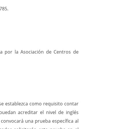
necesarios
785.
para
alcanzarlos.
Este
Plan
afronta
nuestros
retos
da por la Asociación de Centros de
de
modernización
y
sostenibilidad,
y
mantiene
e
impulsa
 se establezca como requisito contar
los
niveles
uedan acreditar el nivel de inglés
tecnológicos
a convocará una prueba específica al
y