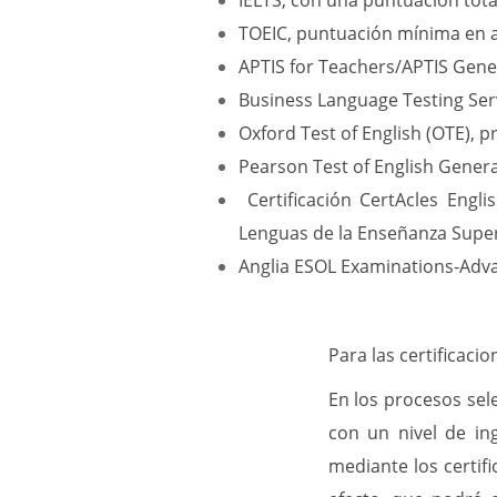
IELTS, con una puntuación total
TOEIC, puntuación mínima en al
APTIS for Teachers/APTIS Gener
Business Language Testing Serv
Oxford Test of English (OTE), p
Pearson Test of English General
Certificación CertAcles Eng
Lenguas de la Enseñanza Super
Anglia ESOL Examinations-Adv
Para las certificacio
En los procesos sel
con un nivel de in
mediante los certif