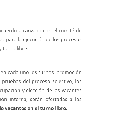
un
bien
muy
valioso,
l acuerdo alcanzado con el comité de
imprescindible
para
do para la ejecución de los procesos
la
 turno libre.
vida.
Por
este
motivo,
s en cada uno los turnos, promoción
se
s pruebas del proceso selectivo, los
ha
cupación y elección de las vacantes
propuesto
no
ón interna, serán ofertadas a los
malgastar
de vacantes en el turno libre.
ni
una
gota.
Entra