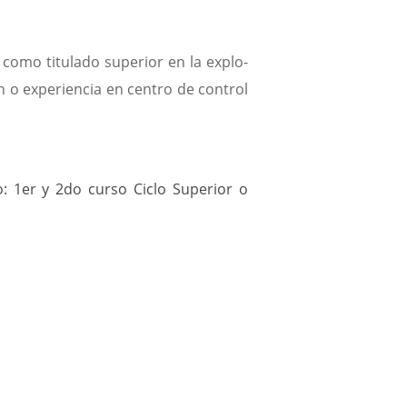
Estratégico
2018-
2030
constituye
s
como titulado superior en la explo-
nuestra
n o experiencia en centro de control
hoja
de
ruta
para
los
o
: 1er y 2do curso Ciclo Superior o
próximos
años,
definiendo
nuestros
objetivos
a
largo
plazo
y
los
cauces