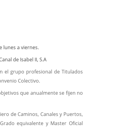
consumo
de
agua
más
eficiente.
 lunes a viernes.
anal de Isabel II, S.A
PLAN
ESTRATÉGICO:
 el grupo profesional de Titulados
NUESTRO
onvenio Colectivo.
PRESENTE
que anualmente se fijen no
ES
EL
FUTURO
eniero de Caminos, Canales y Puertos,
El
 Grado equivalente y Master Oficial
Plan