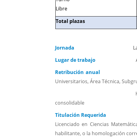
Libre
Total plazas
Jornada
L
Lugar de trabajo
Retribución a
Universitarios, Área Técnica, Subgr
Hasta un 10% del salario 
consolidable
Titulación Requerid
Licenciado en Ciencias Matemática
habilitante, o la homologación cor