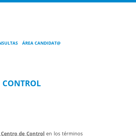
CUIDAR
EL
NSULTAS
ÁREA CANDIDAT@
AGUA
ES
UNA
LABOR
E CONTROL
DE
TODOS
Matilda
sabe
que
el
agua
 Centro de Control
en los términos
es