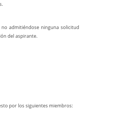
MÓVIL
s.
Descárgate
gratis
nuestra
no admitiéndose ninguna solicitud
app
ión del aspirante.
y
descubre
todas
sus
ventajas
seas
o
no
cliente.
¿Sabes
que
esto por los siguientes miembros:
puedes
enviar
la
lectura