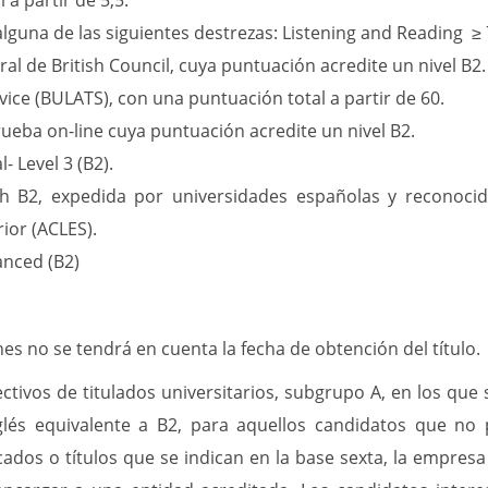
 a partir de 5,5.
guna de las siguientes destrezas: Listening and Reading ≥ 
al de British Council, cuya puntuación acredite un nivel B2.
ice (BULATS), con una puntuación total a partir de 60.
rueba on-line cuya puntuación acredite un nivel B2.
- Level 3 (B2).
lish B2, expedida por universidades españolas y reconoci
ior (ACLES).
anced (B2)
nes
no se tendrá en cuenta la fecha de obtención del título.
ectivos de titulados universitarios, subgrupo A, en los que
glés equivalente a B2, para aquellos candidatos que no p
icados o títulos que se indican en la base sexta, la empres