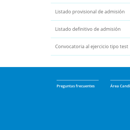
Listado provisional de admisión
Listado definitivo de admisión
Convocatoria al ejercicio tipo test
Preguntas frecuentes
Área Cand