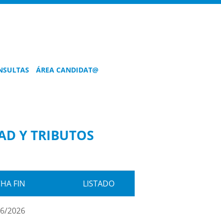
CUIDAR
EL
NSULTAS
ÁREA CANDIDAT@
AGUA
ES
UNA
LABOR
AD Y TRIBUTOS
DE
TODOS
Matilda
sabe
HA FIN
LISTADO
que
el
agua
06/2026
es