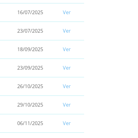
un
16/07/2025
Ver
bien
muy
valioso,
23/07/2025
Ver
imprescindible
para
la
18/09/2025
Ver
vida.
Por
este
23/09/2025
Ver
motivo,
se
26/10/2025
Ver
ha
propuesto
no
29/10/2025
Ver
malgastar
ni
una
06/11/2025
Ver
gota.
Entra